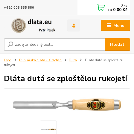
0
ks
+420 608 835 880
za
0,00 Kč
Menu
Hledat
Úvod
Truhlářská dláta - Kirschen
Dutá
Dláta dutá se zploštělou
rukojetí
Dláta dutá se zploštělou rukojetí