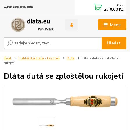
0
ks
+420 608 835 880
za
0,00 Kč
Menu
Hledat
Úvod
Truhlářská dláta - Kirschen
Dutá
Dláta dutá se zploštělou
rukojetí
Dláta dutá se zploštělou rukojetí