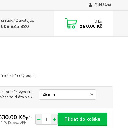
Přihlášení
 si rady? Zavolejte.
0
ks
za
0,00 Kč
 608 835 880
 úhel 45°
celý popis
 si prosím vyberte
i Vašeho dláta >>>
530,00 Kč
/
pár
Přidat do košíku
64,46 Kč
bez DPH