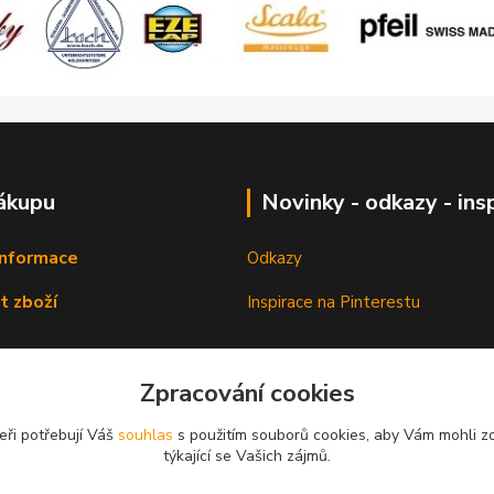
ákupu
Novinky - odkazy - ins
informace
Odkazy
t zboží
Inspirace na Pinterestu
Zpracování cookies
eři potřebují Váš
souhlas
s použitím souborů cookies, aby Vám mohli z
týkající se Vašich zájmů.