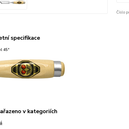
Číslo p
tní specifikace
l 45°
zařazeno v kategoriích
á