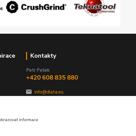
pirace
Kontakty
Petr Pešek
+420 608 835 880
info@dlata.eu
obrazovat informace