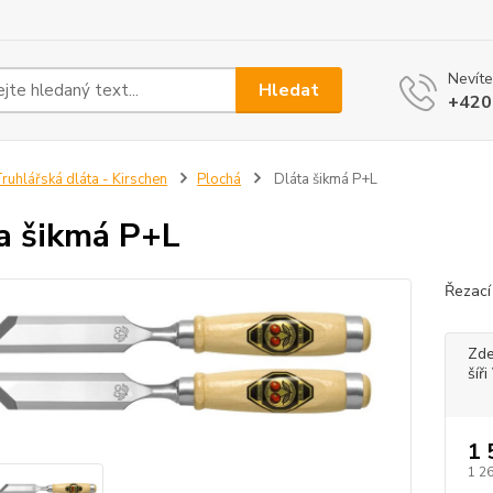
Nevíte
Hledat
+420
ruhlářská dláta - Kirschen
Plochá
Dláta šikmá P+L
a šikmá P+L
Řezací
Zde
šíř
1 
1 2