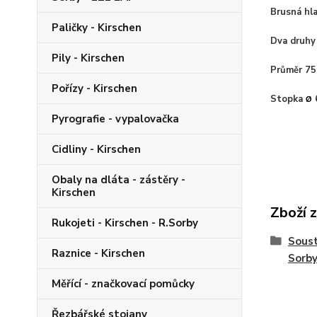
Brusná hl
Paličky - Kirschen
Dva druhy 
Pily - Kirschen
Průměr 7
Pořízy - Kirschen
Stopka
Ø
Pyrografie - vypalovačka
Cidliny - Kirschen
Obaly na dláta - zástěry -
Kirschen
Zboží 
Rukojeti - Kirschen - R.Sorby
Soust
Raznice - Kirschen
Sorb
Měřící - značkovací pomůcky
Řezbářské stojany