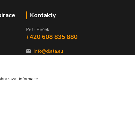
pirace
Kontakty
Petr Pešek
+420 608 835 880
info@dlata.eu
obrazovat informace
Vytvořeno na
Eshop-rychle.cz