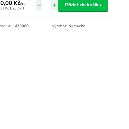
0,00 Kč
/
ks
Přidat do košíku
,31 Kč
bez DPH
roduktu:
420060
Výrobce:
Německo