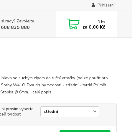
Přihlášení
 si rady? Zavolejte.
0
ks
za
0,00 Kč
 608 835 880
 hlava se suchým zipem do ruční vrtačky (nelze použít pro
 Sorby W410) Dva druhy tvrdosti - střední - tvrdá Průměr
 Stopka Ø 6mm.
celý popis
 si prosím vyberte
peň tvrdosti