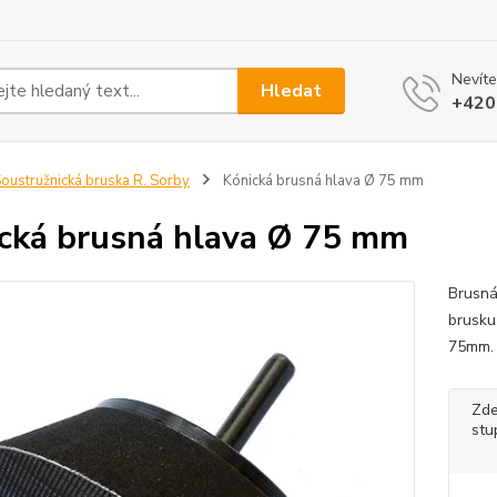
Nevíte
Hledat
+420
oustružnická bruska R. Sorby
Kónická brusná hlava Ø 75 mm
cká brusná hlava Ø 75 mm
Brusná
brusku
75mm.
Zde
stu