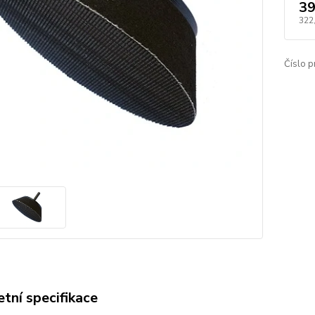
39
322
Číslo p
tní specifikace