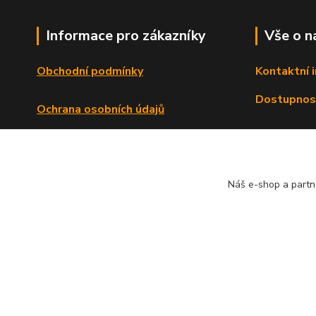
Informace pro zákazníky
Vše o n
Obchodní podmínky
Kontaktní 
Dostupnos
Ochrana osobních údajů
Reklamační řád
Formulář o odstoupení od smlouvy
Náš e-shop a partn
© Copyright 2013 - 2026 Dlata.eu