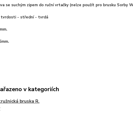
ava
se suchým zipem d
o ruční vrtačky (nelze použít pro brusku Sorby 
tvrdosti - střední - tvrdá
5mm.
6mm.
zařazeno v kategoriích
ružnická bruska R.
y