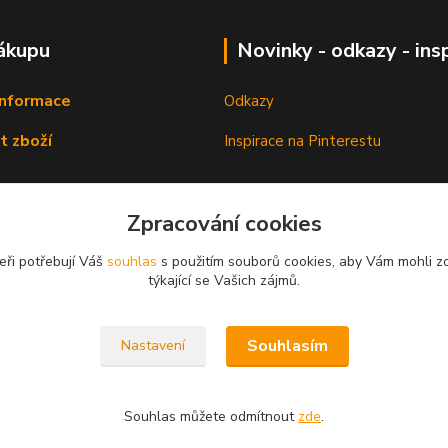
ákupu
Novinky - odkazy - ins
informace
Odkazy
t zboží
Inspirace na Pinterestu
Zpracování cookies
eři potřebují Váš
souhlas
s použitím souborů cookies, aby Vám mohli z
týkající se Vašich zájmů.
Souhlasím
Nastavení
Souhlas můžete odmítnout
zde
.