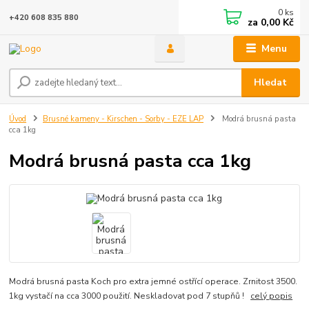
0
ks
+420 608 835 880
za
0,00 Kč
Menu
Hledat
Úvod
Brusné kameny - Kirschen - Sorby - EZE LAP
Modrá brusná pasta
cca 1kg
Modrá brusná pasta cca 1kg
Modrá brusná pasta Koch pro extra jemné ostřící operace. Zrnitost 3500.
1kg vystačí na cca 3000 použití. Neskladovat pod 7 stupňů !
celý popis