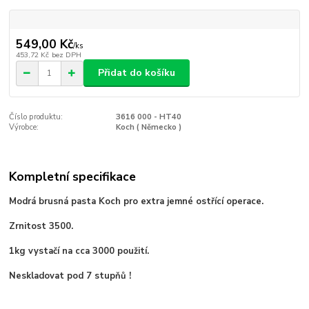
549,00 Kč
/
ks
453,72 Kč
bez DPH
Přidat do košíku
Číslo produktu:
3616 000 - HT40
Výrobce:
Koch ( Německo )
Kompletní specifikace
Modrá brusná pasta Koch pro extra jemné ostřící operace.
Zrnitost 3500.
1kg vystačí na cca 3000 použití.
Neskladovat pod 7 stupňů !