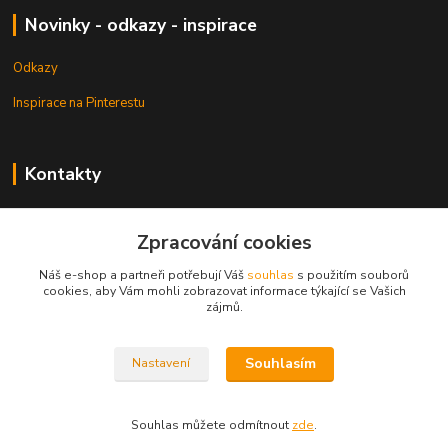
Novinky - odkazy - inspirace
Odkazy
Inspirace na Pinterestu
Kontakty
Petr Pešek
+420 608 835 880
Zpracování cookies
Náš e-shop a partneři potřebují Váš
souhlas
s použitím souborů
info@dlata.eu
cookies, aby Vám mohli zobrazovat informace týkající se Vašich
zájmů.
Souhlasím
Nastavení
© Copyright 2013 - 2026 Dlata.eu
Souhlas můžete odmítnout
zde
.
Vytvořeno na
Eshop-rychle.cz