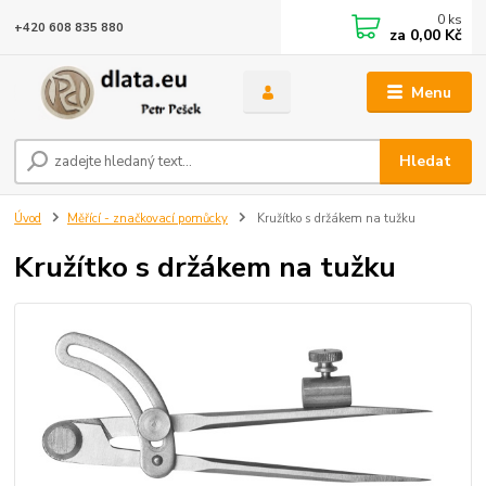
0
ks
+420 608 835 880
za
0,00 Kč
Menu
Hledat
Úvod
Měřící - značkovací pomůcky
Kružítko s držákem na tužku
Kružítko s držákem na tužku