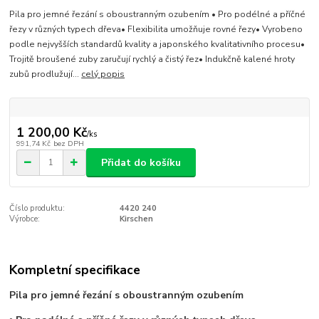
Pila pro jemné řezání s oboustranným ozubením • Pro podélné a příčné
řezy v různých typech dřeva• Flexibilita umožňuje rovné řezy• Vyrobeno
podle nejvyšších standardů kvality a japonského kvalitativního procesu•
Trojitě broušené zuby zaručují rychlý a čistý řez• Indukčně kalené hroty
zubů prodlužují...
celý popis
1 200,00 Kč
/
ks
991,74 Kč
bez DPH
Přidat do košíku
Číslo produktu:
4420 240
Výrobce:
Kirschen
Kompletní specifikace
Pila pro jemné řezání s oboustranným ozubením