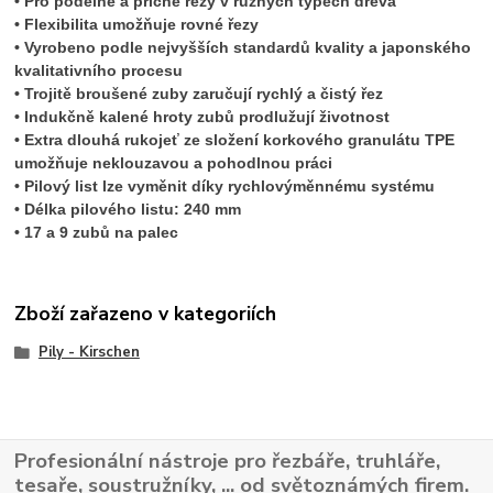
• Pro podélné a příčné řezy v různých typech dřeva
• Flexibilita umožňuje rovné řezy
• Vyrobeno podle nejvyšších standardů kvality a japonského
kvalitativního procesu
• Trojitě broušené zuby zaručují rychlý a čistý řez
• Indukčně kalené hroty zubů prodlužují životnost
• Extra dlouhá rukojeť ze složení korkového granulátu TPE
umožňuje neklouzavou a pohodlnou práci
• Pilový list lze vyměnit díky rychlovýměnnému systému
• Délka pilového listu: 240 mm
• 17 a 9 zubů na palec
Zboží zařazeno v kategoriích
Pily - Kirschen
Profesionální nástroje pro řezbáře, truhláře,
tesaře, soustružníky, ... od světoznámých firem.