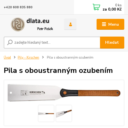
0
ks
+420 608 835 880
za
0,00 Kč
Menu
Hledat
Úvod
Pily - Kirschen
Pila s oboustranným ozubením
Pila s oboustranným ozubením