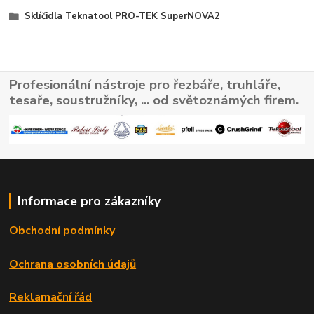
Sklíčidla Teknatool PRO-TEK SuperNOVA2
Profesionální nástroje pro řezbáře, truhláře,
tesaře, soustružníky, ... od světoznámých firem.
Informace pro zákazníky
Obchodní podmínky
Ochrana osobních údajů
Reklamační řád