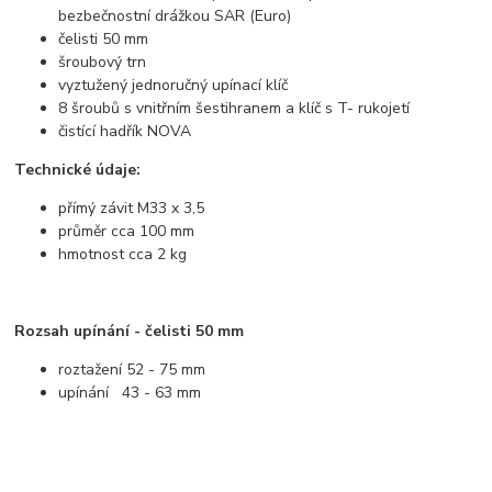
bezbečnostní drážkou SAR (Euro)
čelisti 50 mm
šroubový trn
vyztužený jednoručný upínací klíč
8 šroubů s vnitřním šestihranem a klíč s T- rukojetí
čistící hadřík NOVA
Technické údaje:
přímý závit M33 x 3,5
průměr cca 100 mm
hmotnost cca 2 kg
Rozsah upínání - čelisti 50 mm
roztažení 52 - 75 mm
upínání 43 - 63 mm