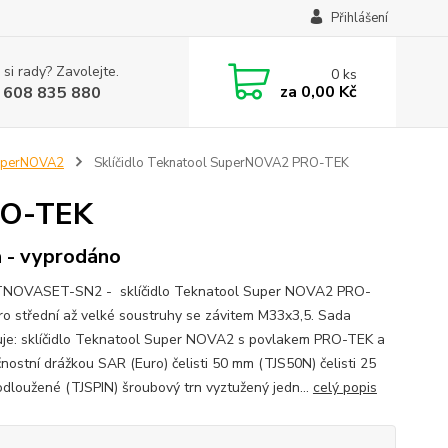
Přihlášení
 si rady? Zavolejte.
0
ks
za
0,00 Kč
 608 835 880
SuperNOVA2
Sklíčidlo Teknatool SuperNOVA2 PRO-TEK
RO-TEK
 - vyprodáno
TNOVASET-SN2 - sklíčidlo Teknatool Super NOVA2 PRO-
o střední až velké soustruhy se závitem M33x3,5. Sada
je: sklíčidlo Teknatool Super NOVA2 s povlakem PRO-TEK a
nostní drážkou SAR (Euro) čelisti 50 mm (TJS50N) čelisti 25
dloužené (TJSPIN) šroubový trn vyztužený jedn...
celý popis