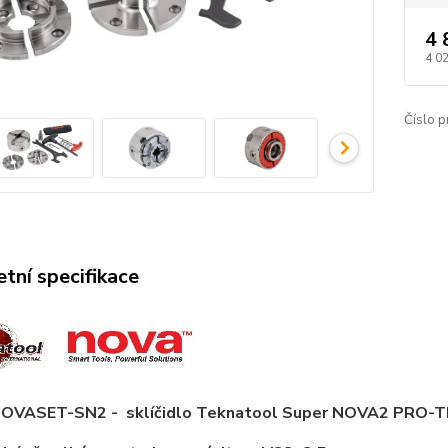
4 
4 0
Číslo p
tní specifikace
OVASET-SN2 - sklíčidlo Teknatool Super NOVA2 PRO-