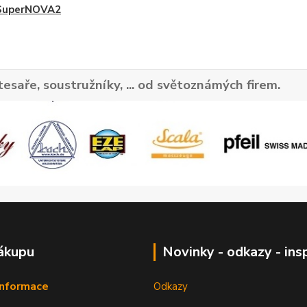
SuperNOVA2
tesaře, soustružníky, ... od světoznámých firem.
ákupu
Novinky - odkazy - ins
informace
Odkazy