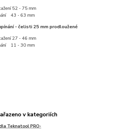
tažení 52 - 75 mm
nání 43 - 63 mm
pínání - čelisti 25 mm prodloužené
tažení 27 - 46 mm
nání 11 - 30 mm
zařazeno v kategoriích
idla Teknatool PRO-