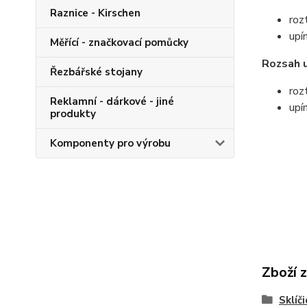
Raznice - Kirschen
roz
upí
Měřící - značkovací pomůcky
Rozsah u
Řezbářské stojany
roz
Reklamní - dárkové - jiné
upí
produkty
Komponenty pro výrobu
Zboží 
Sklíč