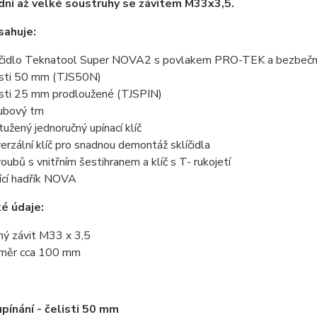
dní až velké soustruhy se závitem M33x3,5.
sahuje:
íčidlo Teknatool Super NOVA2 s povlakem PRO-TEK a bezbečno
isti 50 mm (TJS50N)
isti 25 mm prodloužené (TJSPIN)
ubový trn
tužený jednoručný upínací klíč
verzální klíč pro snadnou demontáž sklíčidla
roubů s vnitřním šestihranem a klíč s T- rukojetí
tící hadřík NOVA
é údaje:
mý závit M33 x 3,5
měr cca 100 mm
pínání - čelisti 50 mm