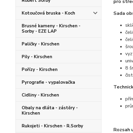
Robert Sorby
pro stře
Kotoučová bruska - Koch
Sada ob
skl
Brusné kameny - Kirschen -
Sorby - EZE LAP
čel
čel
Paličky - Kirschen
šro
vyz
Pily - Kirschen
uni
8 š
Pořízy - Kirschen
čis
Pyrografie - vypalovačka
Technick
Cidliny - Kirschen
pří
prů
Obaly na dláta - zástěry -
Kirschen
Rukojeti - Kirschen - R.Sorby
Rozsah u