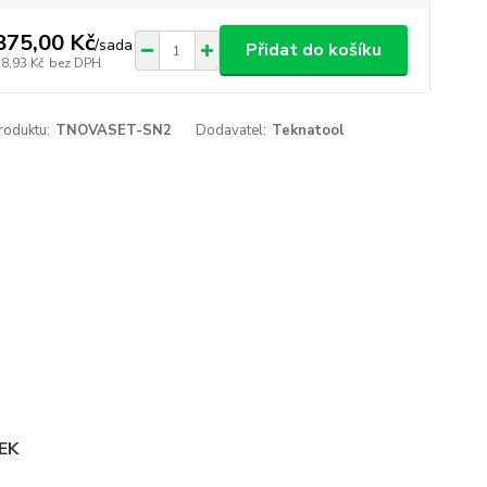
875,00 Kč
/
sada
Přidat do košíku
28,93 Kč
bez DPH
roduktu:
TNOVASET-SN2
Dodavatel:
Teknatool
TEK