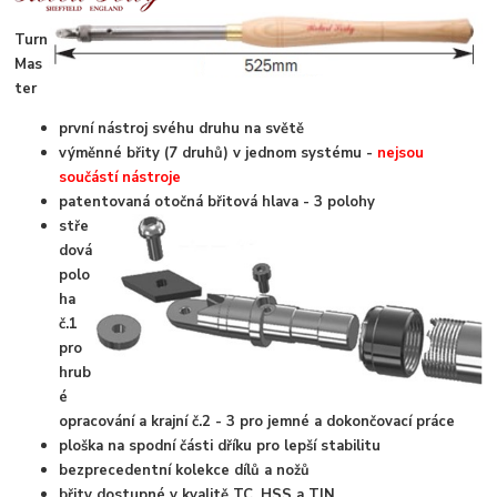
Turn
Mas
ter
první nástroj svéhu druhu na světě
výměnné břity (7 druhů) v jednom systému -
nejsou
součástí nástroje
patentovaná otočná břitová hlava - 3 polohy
stře
dová
polo
ha
č.1
pro
hrub
é
opracování a krajní č.2 - 3 pro jemné a dokončovací práce
ploška na spodní části dříku pro lepší stabilitu
bezprecedentní kolekce dílů a nožů
břity dostupné v kvalitě TC, HSS a TIN