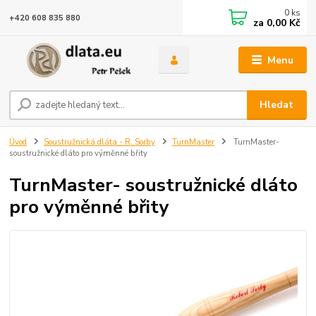
0
ks
+420 608 835 880
za
0,00 Kč
Menu
Hledat
Úvod
Soustružnická dláta - R. Sorby
TurnMaster
TurnMaster-
soustružnické dláto pro výměnné břity
TurnMaster- soustružnické dláto
pro výměnné břity